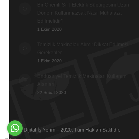
Bir Önemli Sır | Elektrik Süpürgesini Uzun
Dönem Kullanmazsak Nasıl Muhafaza
Edilmelidir?
1 Ekim 2020
Temizlik Makinaları Alımı: Dikkat Edilmesi
Gerekenler
1 Ekim 2020
Endüstriyel Temizlik Makinaları Kullanım
Alanları
22 Şubat 2020
© Dijital İş Yerim – 2020. Tüm Hakları Saklıdır.